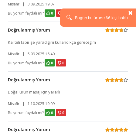
Misafir
|
3.09.2025 19:07
Bu yorum faydalı mı?
0
0
🔍
Bugü
Doğrulanmış Yorum
Kaliteli tabii işe yaradığını kullandıkça göreceğim
Misafir
|
5.09.2025 16:40
Bu yorum faydalı mı?
0
0
Doğrulanmış Yorum
Doğal ürün masaj için yararlı
Misafir
|
1.10.2025 19:09
Bu yorum faydalı mı?
0
0
Doğrulanmış Yorum