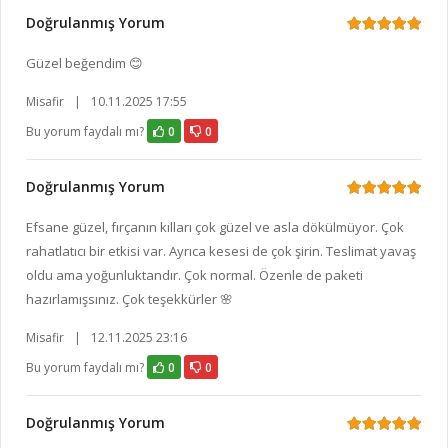
Doğrulanmış Yorum
Güzel beğendim 😊
Misafir
|
10.11.2025 17:55
Bu yorum faydalı mı?
0
0
Doğrulanmış Yorum
Efsane güzel, fırçanın kılları çok güzel ve asla dökülmüyor. Çok
rahatlatıcı bir etkisi var. Ayrıca kesesi de çok şirin. Teslimat yavaş
oldu ama yoğunluktandır. Çok normal. Özenle de paketi
hazırlamışsınız. Çok teşekkürler 🌸
Misafir
|
12.11.2025 23:16
Bu yorum faydalı mı?
0
0
Doğrulanmış Yorum