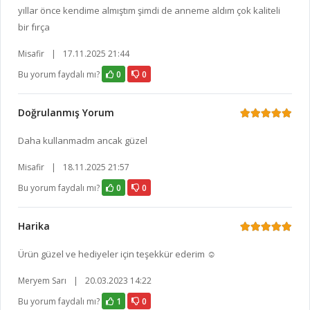
yıllar önce kendime almıştım şimdi de anneme aldım çok kaliteli
bir fırça
Misafir
|
17.11.2025 21:44
Bu yorum faydalı mı?
0
0
Doğrulanmış Yorum
Daha kullanmadm ancak güzel
Misafir
|
18.11.2025 21:57
Bu yorum faydalı mı?
0
0
Harika
Ürün güzel ve hediyeler için teşekkür ederim ☺️
Meryem Sarı
|
20.03.2023 14:22
Bu yorum faydalı mı?
1
0