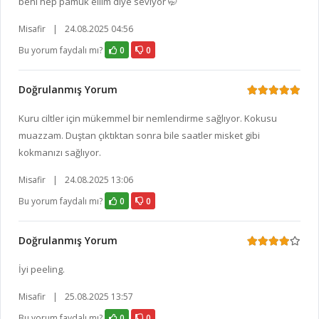
beni hep pamuk ellim diye seviyor 🤭
Misafir
|
24.08.2025 04:56
Bu yorum faydalı mı?
0
0
Doğrulanmış Yorum
Kuru ciltler için mükemmel bir nemlendirme sağlıyor. Kokusu
muazzam. Duştan çıktıktan sonra bile saatler misket gibi
kokmanızı sağlıyor.
Misafir
|
24.08.2025 13:06
Bu yorum faydalı mı?
0
0
Doğrulanmış Yorum
İyi peeling.
Misafir
|
25.08.2025 13:57
Bu yorum faydalı mı?
0
0