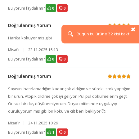
Bu yorum faydalı mı?
0
0
Doğrulanmış Yorum

Harika kokuyor mis gibi
Misafir
|
23.11.2025 15:13
Bu yorum faydalı mı?
0
0
Doğrulanmış Yorum
Sayısını hatırlamadığım kadar çok aldığım ve sürekli stok yaptığım
bir ürün. Atopik cildime çok iyi geliyor. Pul pul dökülmelerim geçti.
Onsuz bir duş düşünemiyorum. Duşun bitiminde uygulayıp
duruluyorum mis gibi bir koku ve cilt beni bekliyor 🥰
Misafir
|
24.11.2025 10:29
Bu yorum faydalı mı?
1
0