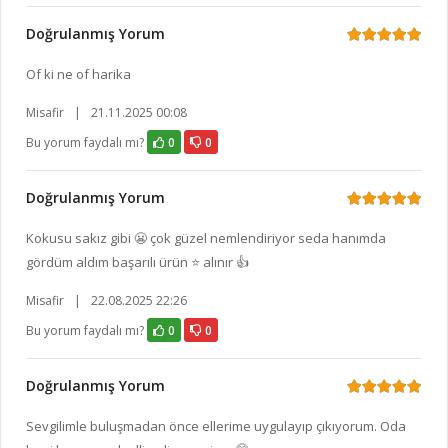
Doğrulanmış Yorum
Of ki ne of harika
Misafir
|
21.11.2025 00:08
Bu yorum faydalı mı?
0
0
Doğrulanmış Yorum
Kokusu sakız gibi 😬 çok güzel nemlendiriyor seda hanımda
gördüm aldım başarılı ürün ⭐️ alınır 👍
Misafir
|
22.08.2025 22:26
Bu yorum faydalı mı?
0
0
Doğrulanmış Yorum
Sevgilimle buluşmadan önce ellerime uygulayıp çıkıyorum. Oda