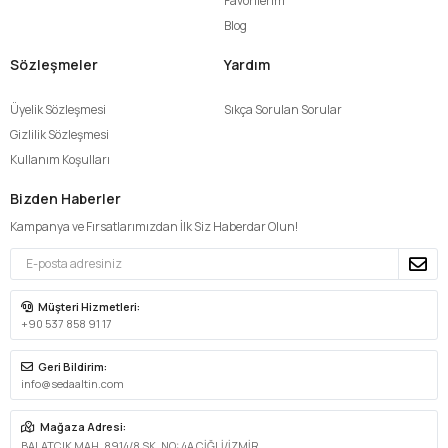
Favorilerim
Blog
Sözleşmeler
Yardım
Üyelik Sözleşmesi
Sıkça Sorulan Sorular
Gizlilik Sözleşmesi
Kullanım Koşulları
Bizden Haberler
Kampanya ve Fırsatlarımızdan İlk Siz Haberdar Olun!
Müşteri Hizmetleri:
+90 537 858 91 17
Geri Bildirim:
info@sedaaltin.com
Mağaza Adresi:
BALATÇIK MAH. 8914/8 SK. NO: 4A ÇİĞLİ/İZMİR