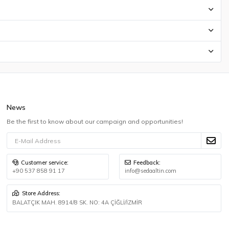
News
Be the first to know about our campaign and opportunities!
Customer service:
Feedback:
+90 537 858 91 17
info@sedaaltin.com
Store Address:
BALATÇIK MAH. 8914/8 SK. NO: 4A ÇİĞLİ/İZMİR