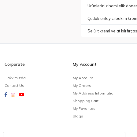
Ürünleriniz hamilelik dön
Çatlak önleyici bakım kremi 
Selülit kremi ve at kılı fırça
Corporate
My Account
Hakkımızda
My Account
Contact Us
My Orders
My Address Information
Shopping Cart
My Favorites
Blogs