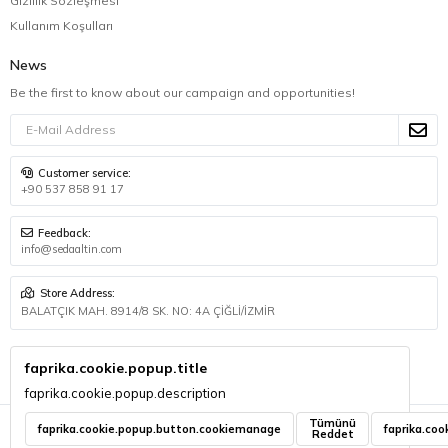
Gizlilik Sözleşmesi
Kullanım Koşulları
News
Be the first to know about our campaign and opportunities!
Customer service:
+90 537 858 91 17
Feedback:
info@sedaaltin.com
Store Address:
BALATÇIK MAH. 8914/8 SK. NO: 4A ÇİĞLİ/İZMİR
© 2026 BSA GRUP DANIŞMANLIK İLETİŞİM VE SATIŞ TİCARET LİMİTED
faprika.cookie.popup.title
ŞİRKETİ - All Rights Reserved.
faprika.cookie.popup.description
Tümünü
faprika.cookie.popup.button.cookiemanage
faprika.coo
Reddet