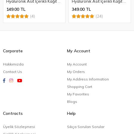
Hyaluronik Asit İçerikli Kağıt Yüz Maskesi
Hyaluronik Asit İçerikli Kağıt Yüz Maskesi - 3 ADET
149.00 TL
349.00 TL
(4)
(24)
Corporate
My Account
Hakkımızda
My Account
Contact Us
My Orders
My Address Information
Shopping Cart
My Favorites
Blogs
Contracts
Help
Üyelik Sözleşmesi
Sıkça Sorulan Sorular