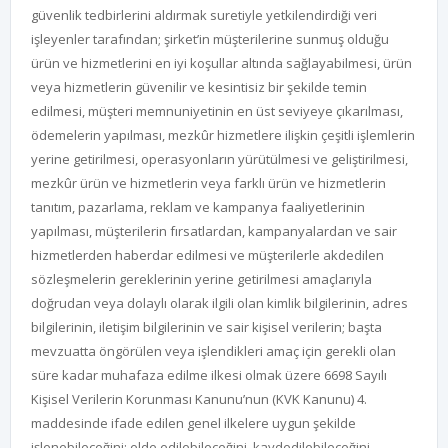
güvenlik tedbirlerini aldırmak suretiyle yetkilendirdiği veri
işleyenler tarafından; şirket’in müşterilerine sunmuş olduğu
ürün ve hizmetlerini en iyi koşullar altında sağlayabilmesi, ürün
veya hizmetlerin güvenilir ve kesintisiz bir şekilde temin
edilmesi, müşteri memnuniyetinin en üst seviyeye çıkarılması,
ödemelerin yapılması, mezkûr hizmetlere ilişkin çeşitli işlemlerin
yerine getirilmesi, operasyonların yürütülmesi ve geliştirilmesi,
mezkûr ürün ve hizmetlerin veya farklı ürün ve hizmetlerin
tanıtım, pazarlama, reklam ve kampanya faaliyetlerinin
yapılması, müşterilerin fırsatlardan, kampanyalardan ve sair
hizmetlerden haberdar edilmesi ve müşterilerle akdedilen
sözleşmelerin gereklerinin yerine getirilmesi amaçlarıyla
doğrudan veya dolaylı olarak ilgili olan kimlik bilgilerinin, adres
bilgilerinin, iletişim bilgilerinin ve sair kişisel verilerin; başta
mevzuatta öngörülen veya işlendikleri amaç için gerekli olan
süre kadar muhafaza edilme ilkesi olmak üzere 6698 Sayılı
Kişisel Verilerin Korunması Kanunu’nun (KVK Kanunu) 4.
maddesinde ifade edilen genel ilkelere uygun şekilde
işlenebileceğini; elde edilebileceğini, kaydedilebileceğini,