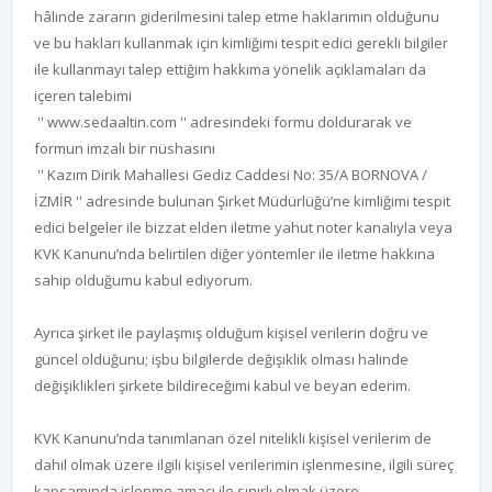
hâlinde zararın giderilmesini talep etme haklarımın olduğunu
ve bu hakları kullanmak için kimliğimi tespit edici gerekli bilgiler
ile kullanmayı talep ettiğim hakkıma yönelik açıklamaları da
içeren talebimi
'' www.sedaaltin.com '' adresindeki formu doldurarak ve
formun imzalı bir nüshasını
'' Kazım Dirik Mahallesi Gediz Caddesi No: 35/A BORNOVA /
İZMİR '' adresinde bulunan Şirket Müdürlüğü’ne kimliğimi tespit
edici belgeler ile bizzat elden iletme yahut noter kanalıyla veya
KVK Kanunu’nda belirtilen diğer yöntemler ile iletme hakkına
sahip olduğumu kabul ediyorum.
Ayrıca şirket ile paylaşmış olduğum kişisel verilerin doğru ve
güncel olduğunu; işbu bilgilerde değişiklik olması halinde
değişiklikleri şirkete bildireceğimi kabul ve beyan ederim.
KVK Kanunu’nda tanımlanan özel nitelikli kişisel verilerim de
dahil olmak üzere ilgili kişisel verilerimin işlenmesine, ilgili süreç
kapsamında işlenme amacı ile sınırlı olmak üzere