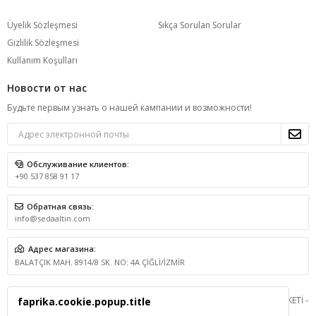
Üyelik Sözleşmesi
Sıkça Sorulan Sorular
Gizlilik Sözleşmesi
Kullanım Koşulları
Новости от нас
Будьте первым узнать о нашей кампании и возможности!
Обслуживание клиентов:
+90 537 858 91 17
Обратная связь:
info@sedaaltin.com
Адрес магазина:
BALATÇIK MAH. 8914/8 SK. NO: 4A ÇİĞLİ/İZMİR
© 2026 BSA GRUP DANIŞMANLIK İLETİŞİM VE SATIŞ TİCARET LİMİTED ŞİRKETİ -
faprika.cookie.popup.title
Все права защищены.