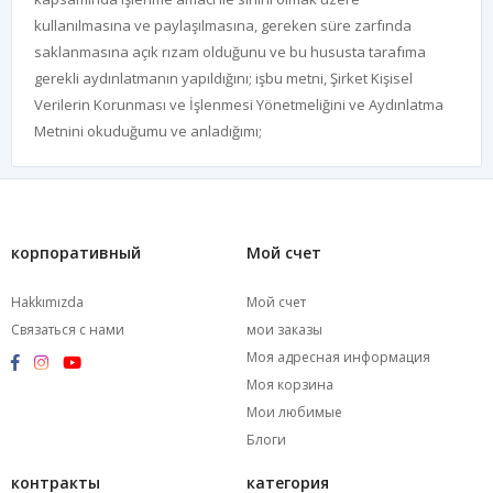
kullanılmasına ve paylaşılmasına, gereken süre zarfında
saklanmasına açık rızam olduğunu ve bu hususta tarafıma
gerekli aydınlatmanın yapıldığını; işbu metni, Şirket Kişisel
Verilerin Korunması ve İşlenmesi Yönetmeliğini ve Aydınlatma
Metnini okuduğumu ve anladığımı;
корпоративный
Мой счет
Hakkımızda
Мой счет
Связаться с нами
мои заказы
Моя адресная информация
Моя корзина
Мои любимые
Блоги
контракты
категория