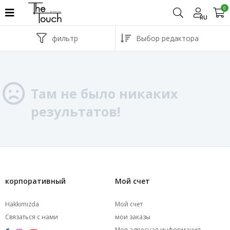
0
RU
фильтр
Там не было никаких
результатов!
корпоративный
Мой счет
Hakkımızda
Мой счет
Связаться с нами
мои заказы
Моя адресная информация