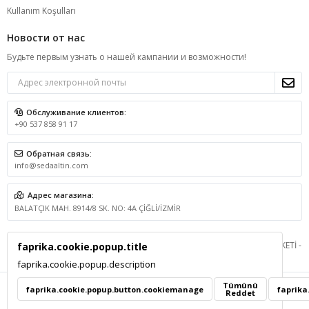
Kullanım Koşulları
Новости от нас
Будьте первым узнать о нашей кампании и возможности!
Обслуживание клиентов:
+90 537 858 91 17
Обратная связь:
info@sedaaltin.com
Адрес магазина:
BALATÇIK MAH. 8914/8 SK. NO: 4A ÇİĞLİ/İZMİR
© 2026 BSA GRUP DANIŞMANLIK İLETİŞİM VE SATIŞ TİCARET LİMİTED ŞİRKETİ -
faprika.cookie.popup.title
Все права защищены.
faprika.cookie.popup.description
Tümünü
faprika.cookie.popup.button.cookiemanage
faprika
Reddet