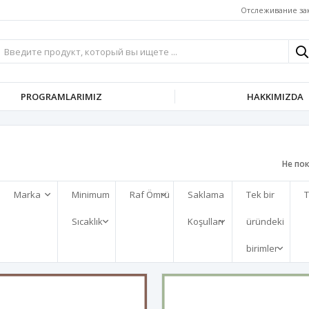
Отслеживание за
PROGRAMLARIMIZ
HAKKIMIZDA
Не по
Marka
Minimum
Raf Ömrü
Saklama
Tek bir
T
Sıcaklık
Koşulları
üründeki
birimler