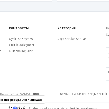
контракты
категория
Н
Бу
Üyelik Sözleşmesi
Sıkça Sorulan Sorular
Gizlilik Sözleşmesi
я
Kullanım Koşulları
© 2026 BSA GRUP DANIŞMANLIK İLET
.cookie.popup.button.allowall
|
Profesyonel
e-ticaret
sistemleri ile hazırlanmıştır.