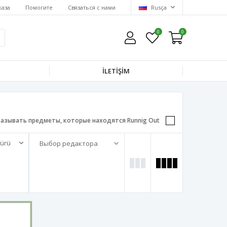
каза
Помогите
Связаться с нами
Rusça
0
0
İLETİŞİM
казывать предметы, которые находятся Runnig Out
ürü