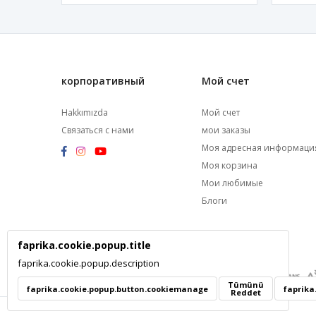
корпоративный
Мой счет
Hakkımızda
Мой счет
Связаться с нами
мои заказы
Моя адресная информаци
Моя корзина
Мои любимые
Блоги
faprika.cookie.popup.title
faprika.cookie.popup.description
Tümünü
faprika.cookie.popup.button.cookiemanage
faprika
Reddet