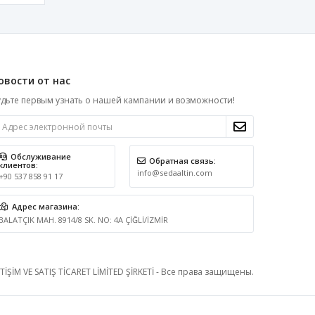
овости от нас
дьте первым узнать о нашей кампании и возможности!
Обслуживание
Обратная связь:
клиентов:
info@sedaaltin.com
+90 537 858 91 17
Адрес магазина:
BALATÇIK MAH. 8914/8 SK. NO: 4A ÇİĞLİ/İZMİR
İŞİM VE SATIŞ TİCARET LİMİTED ŞİRKETİ - Все права защищены.