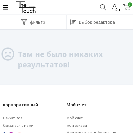
0
RU
фильтр
Там не было никаких
результатов!
корпоративный
Мой счет
Hakkımızda
Мой счет
Связаться с нами
мои заказы
Моя адресная информация