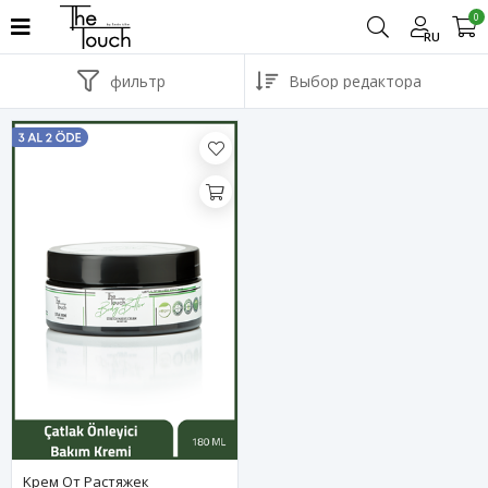
0
RU
фильтр
Kрем Oт Pастяжек