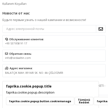
Kullanım Koşulları
Новости от нас
Будьте первым узнать о нашей кампании и возможности!
Обслуживание клиентов:
+90 537 858 91 17
Обратная связь:
info@sedaaltin.com
Адрес магазина:
BALATÇIK MAH. 8914/8 SK. NO: 4A ÇİĞLİ/İZMİR
© 2026 BSA GRUP DANIŞMANLIK İLETİŞİM VE SATIŞ TİCARET LİMİTED ŞİRKETİ -
faprika.cookie.popup.title
Все права защищены.
faprika.cookie.popup.description
Tümünü
faprika.cookie.popup.button.cookiemanage
faprika
Reddet