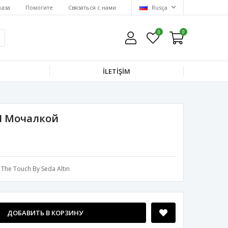
каза
Помогите
Связаться с нами
Rusça
0
0
İLETİŞİM
И Мочалкой
The Touch By Seda Altın
ДОБАВИТЬ В КОРЗИНУ