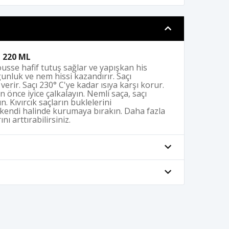
- 220 ML
sse hafif tutuş sağlar ve yapışkan his
unluk ve nem hissi kazandırır. Saçı
verir. Saçı 230° C'ye kadar ısıya karşı korur.
önce iyice çalkalayın. Nemli saça, saçı
 Kıvırcık saçların buklelerini
çı kendi halinde kurumaya bırakın. Daha fazla
ı arttırabilirsiniz.