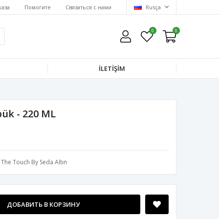
каза
Помогите
Связаться с нами
Rusça
0
0
İLETİŞİM
pük - 220 ML
The Touch By Seda Altın
ДОБАВИТЬ В КОРЗИНУ