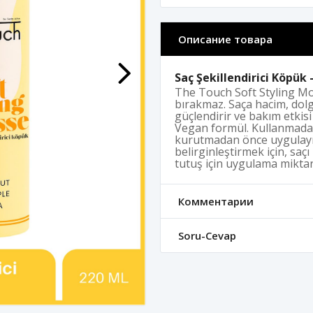
Описание товара
Saç Şekillendirici Köpük 
The Touch Soft Styling Mou
bırakmaz. Saça hacim, dolg
güçlendirir ve bakım etkisi 
Vegan formül. Kullanmadan 
kurutmadan önce uygulayın.
belirginleştirmek için, sa
tutuş için uygulama miktarın
Комментарии
Soru-Cevap