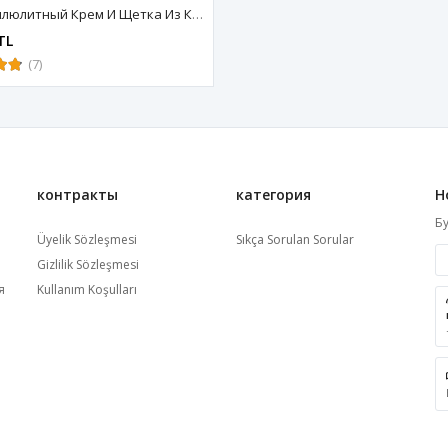
Антицеллюлитный Крем И Щетка Из Конского Волоса
TL
(7)
контракты
категория
Н
Бу
Üyelik Sözleşmesi
Sıkça Sorulan Sorular
Gizlilik Sözleşmesi
я
Kullanım Koşulları