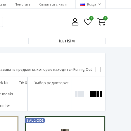
каза
Помогите
Связаться с нами
Rusça
0
0
İLETİŞİM
казывать предметы, которые находятся Runnig Out
ek bir
Türü
ründeki
irimler