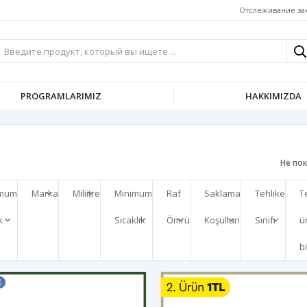
Отслеживание за
PROGRAMLARIMIZ
HAKKIMIZDA
Не по
imum
Marka
Miliitre
Minimum
Raf
Saklama
Tehlike
T
k
Sıcaklık
Ömrü
Koşulları
Sınıfı
ü
b