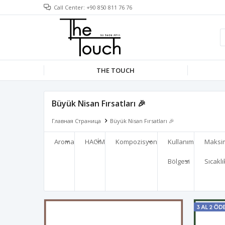
Call Center: +90 850 811 76 76
THE TOUCH
Büyük Nisan Fırsatları 🎉
Главная Страница
Büyük Nisan Fırsatları 🎉
Aroma
HACİM
Kompozisyon
Kullanım
Maks
Bölgesi
Sıcaklı