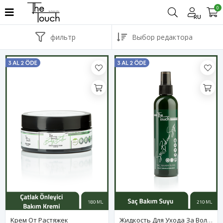
0
RU
фильтр
Kрем Oт Pастяжек
Жидкость Для Ухода За Волосами