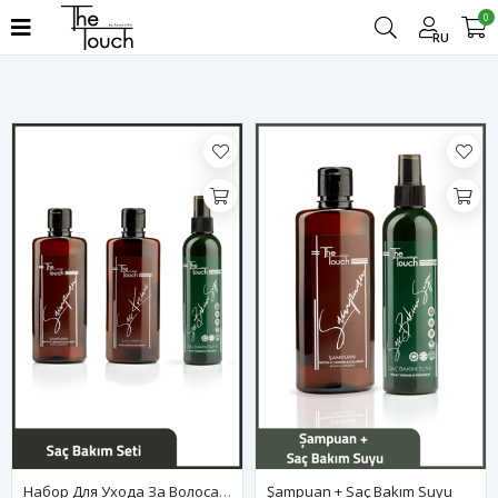
0
фильтр
RU
Набор Для Ухода За Волосами
Şampuan + Saç Bakım Suyu