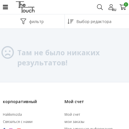
0
RU
фильтр
Там не было никаких
результатов!
корпоративный
Мой счет
Hakkımızda
Мой счет
Связаться с нами
мои заказы
Моя адресная информация